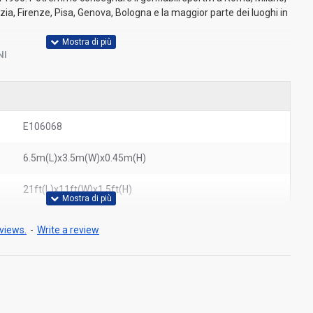
zia, Firenze, Pisa, Genova, Bologna e la maggior parte dei luoghi in
NI
E106068
6.5m(L)x3.5m(W)x0.45m(H)
21ft(L)x11ft(W)x1.5ft(H)
views.
-
Write a review