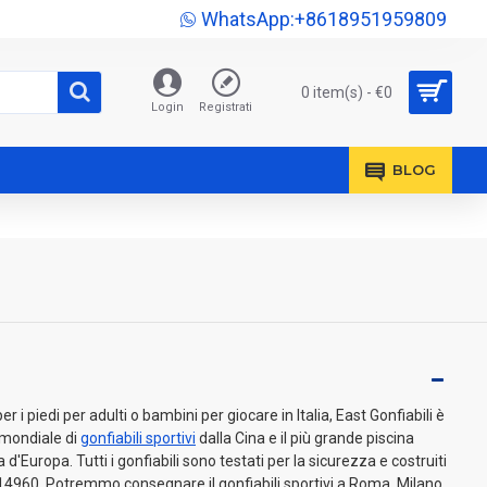
WhatsApp:+8618951959809
0 item(s) - €0
Login
Registrati
BLOG
 i piedi per adulti o bambini per giocare in Italia, East Gonfiabili è
o mondiale di
gonfiabili sportivi
dalla Cina e il più grande piscina
a d'Europa. Tutti i gonfiabili sono testati per la sicurezza e costruiti
4960. Potremmo consegnare il gonfiabili sportivi a Roma, Milano,