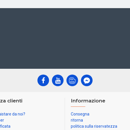
za clienti
Informazione
istare da noi?
Consegna
ner
ritorna
ificata
politica sulla riservatezza