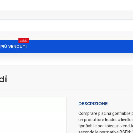
calda
I PIÙ VENDUTI
di
DESCRIZIONE
Comprare piscina gonfiabile per
un produttore leader a livell
gonfiabile per i piedi in vendit
secondo le normative BSEN: 1