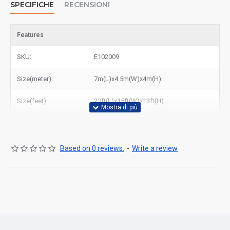
SPECIFICHE
RECENSIONI
Features
SKU:
E102009
Size(meter):
7m(L)x4.5m(W)x4m(H)
Size(feet):
23ft(L)x15ft(W)x13ft(H)
Based on 0 reviews.
-
Write a review