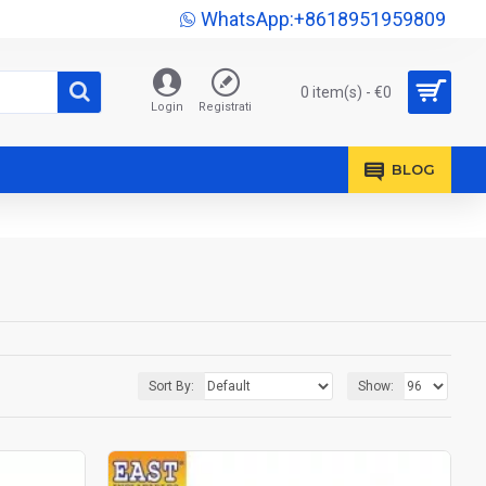
WhatsApp:+8618951959809
0 item(s) - €0
Login
Registrati
BLOG
Sort By:
Show: