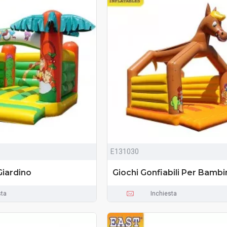
E131030
Giardino
Giochi Gonfiabili Per Bambi
sta
Inchiesta