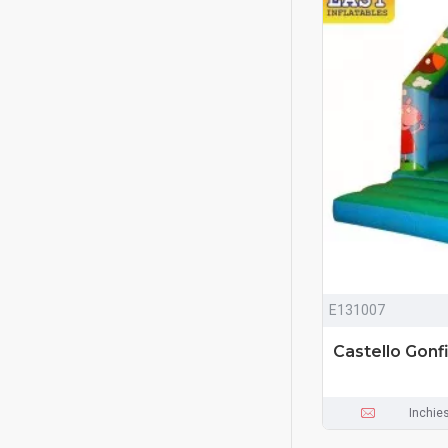
E131007
Castello Gonf
Inchie