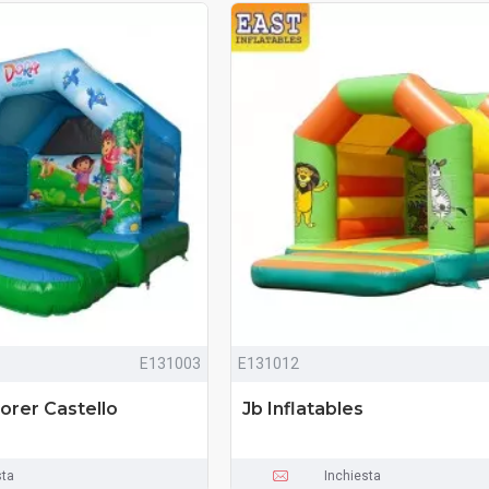
E131003
E131012
orer Castello
Jb Inflatables
sta
Inchiesta