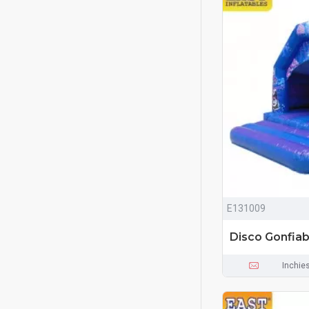
E131009
Disco Gonfiabi
Inchie