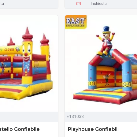
sta
Inchiesta
E131033
tello Gonfiabile
Playhouse Gonfiabili