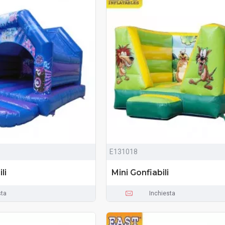
E131018
li
Mini Gonfiabili
sta
Inchiesta