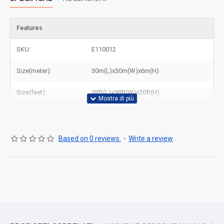
Features
SKU:
E110012
Size(meter):
30m(L)x30m(W)x6m(H)
Size(feet):
98ft(L)x98ft(W)x20ft(H)
Based on 0 reviews.
-
Write a review