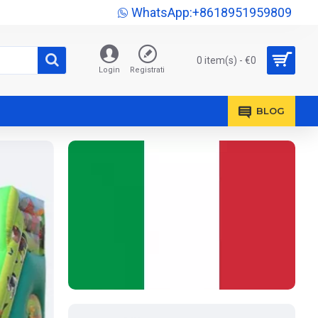
WhatsApp:+8618951959809
0 item(s) - €0
Login
Registrati
BLOG