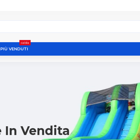
calda
I PIÙ VENDUTI
 In Vendita