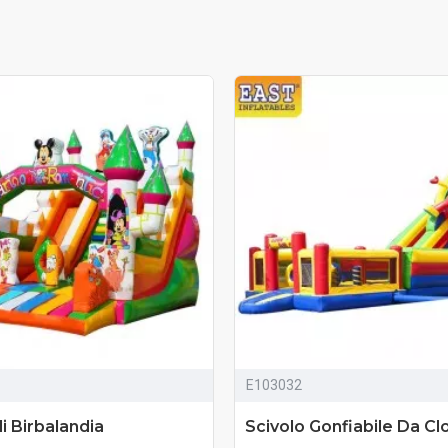
E103032
li Birbalandia
Scivolo Gonfiabile Da C