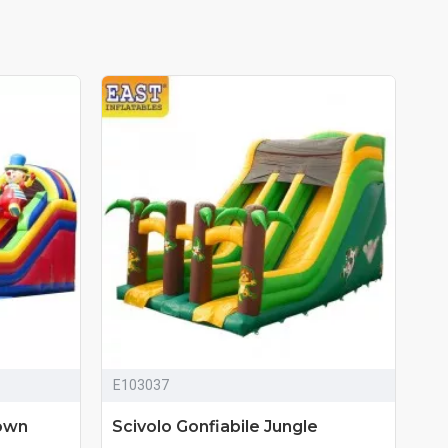
E103037
E1
lown
Scivolo Gonfiabile Jungle
Go