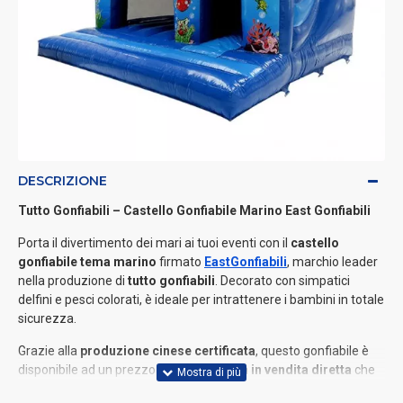
DESCRIZIONE
Tutto Gonfiabili – Castello Gonfiabile Marino East
Gonfiabili
Porta il divertimento dei mari ai tuoi eventi con il
castello
gonfiabile tema marino
firmato
East
Gonfiabili
, marchio leader
nella produzione di
tutto gonfiabili
. Decorato con simpatici
delfini e pesci colorati, è ideale per intrattenere i bambini in totale
sicurezza.
Grazie alla
produzione cinese certificata
, questo gonfiabile è
disponibile ad un prezzo
economico
, sia
in vendita diretta
che
all’ingrosso
, con possibilità di
personalizzazione
nei colori e