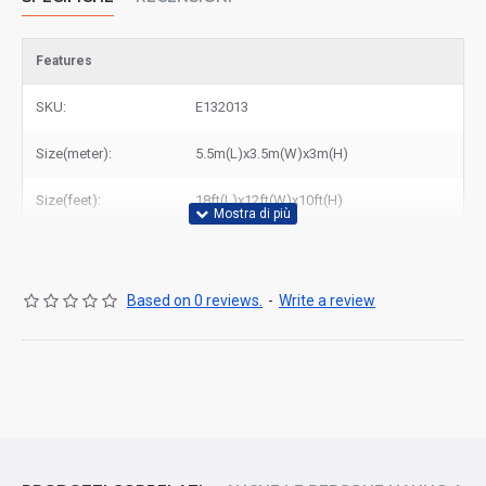
Features
SKU:
E132013
Size(meter):
5.5m(L)x3.5m(W)x3m(H)
Size(feet):
18ft(L)x12ft(W)x10ft(H)
Based on 0 reviews.
-
Write a review