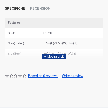
SPECIFICHE
RECENSIONI
Features
SKU:
E132016
Size(meter):
5.5m(L)x3.5m(W)x3m(H)
Size(feet):
18ft(L)x12ft(W)x10ft(H)
Based on 0 reviews.
-
Write a review