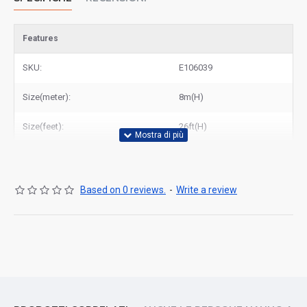
Features
SKU:
E106039
Size(meter):
8m(H)
Size(feet):
26ft(H)
Based on 0 reviews.
-
Write a review