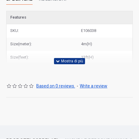
Features
SKU:
E106038
Size(meter):
4m(H)
Size(feet):
13ft(H)
Based on 0 reviews.
-
Write a review