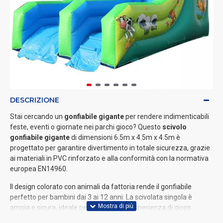
DESCRIZIONE
Stai cercando un
gonfiabile gigante
per rendere indimenticabili
feste, eventi o giornate nei parchi gioco? Questo
scivolo
gonfiabile gigante
di dimensioni 6.5m x 4.5m x 4.5m è
progettato per garantire divertimento in totale sicurezza, grazie
ai materiali in PVC rinforzato e alla conformità con la normativa
europea EN14960.
Il design colorato con animali da fattoria rende il gonfiabile
perfetto per bambini dai 3 ai 12 anni. La scivolata singola è
ampia e sicura, ideale per garantire un'esperienza di gioco
divertente in totale tranquillità. Perfetto per aziende di noleggio,