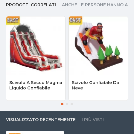
Q4: Quanto tempo serve per montarlo?
PRODOTTI CORRELATI
ANCHE LE PERSONE HANNO AC
A: Bastano circa 5-10 minuti con il soffiatore incluso.
Q5: La spedizione è disponibile in tutta Italia?
A: Sì, spediamo in tutta Italia con consegna rapida e tracciabile.
Scivolo A Secco Magma
Scivolo Gonfiabile Da
Liquido Gonfiabile
Neve
VISUALIZZATO RECENTEMENTE
I PIÙ VISTI