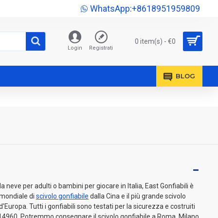
WhatsApp:+8618951959809
0 item(s) - €0
Login
Registrati
BLOG
 neve per adulti o bambini per giocare in Italia, East Gonfiabili è
o mondiale di
scivolo gonfiabile
dalla Cina e il più grande scivolo
'Europa. Tutti i gonfiabili sono testati per la sicurezza e costruiti
4960. Potremmo consegnare il scivolo gonfiabile a Roma, Milano,