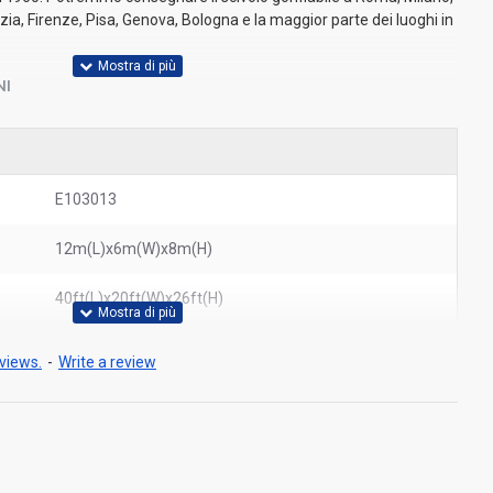
zia, Firenze, Pisa, Genova, Bologna e la maggior parte dei luoghi in
NI
E103013
12m(L)x6m(W)x8m(H)
40ft(L)x20ft(W)x26ft(H)
views.
-
Write a review