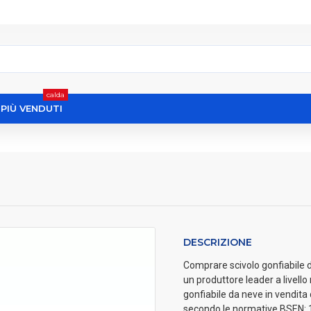
calda
I PIÙ VENDUTI
DESCRIZIONE
Comprare scivolo gonfiabile da
un produttore leader a livell
gonfiabile da neve in vendita d
secondo le normative BSEN: 1