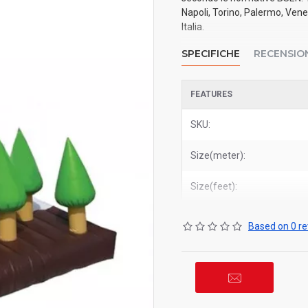
Napoli, Torino, Palermo, Vene
Italia.
SPECIFICHE
RECENSIO
FEATURES
SKU:
Size(meter):
Size(feet):
Based on 0 re