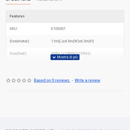
Features
SKU:
E103007
Size(meter):
11m(L)x4.5m(W)x6.5m(H)
Size(feet):
36ft(L)x15ft(W)x22ft(H)
Based on 0 reviews.
-
Write a review