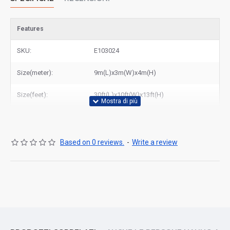
Features
SKU:
E103024
Size(meter):
9m(L)x3m(W)x4m(H)
Size(feet):
30ft(L)x10ft(W)x13ft(H)
Based on 0 reviews.
-
Write a review