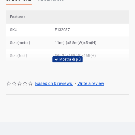
Features
SKU:
E132037
Size(meter):
11m(L)x5.5m(W)x5m(H)
Size(feet):
36ft(L)x18ft(W)x16ft(H)
Based on 0 reviews.
-
Write a review