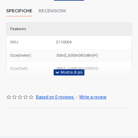
SPECIFICHE
RECENSIONI
Features
SKU:
E110004
Size(meter):
30m(L)x30m(W)x8m(H)
Size(feet):
98ft(L)x98ft(W)x26ft(H)
Based on 0 reviews.
-
Write a review