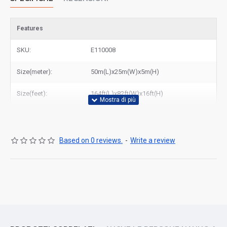
Features
SKU:
E110008
Size(meter):
50m(L)x25m(W)x5m(H)
Size(feet):
164ft(L)x82ft(W)x16ft(H)
Based on 0 reviews.
-
Write a review