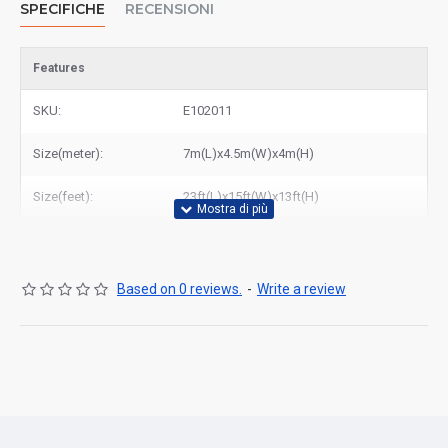
SPECIFICHE
RECENSIONI
Features
SKU:
E102011
Size(meter):
7m(L)x4.5m(W)x4m(H)
Size(feet):
23ft(L)x15ft(W)x13ft(H)
Based on 0 reviews.
-
Write a review