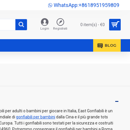
WhatsApp:+8618951959809
0 item(s) - €0
Login
Registrati
BLOG
li per adulti o bambini per giocare in Italia, East Gonfiabili è un
ndiale di
gonfiabili per bambini
dalla Cina e il più grande tots
'Europa. Tutti i gonfiabili sono testati per la sicurezza e costruiti
14960. Potremmo consegnare il gonfiabili per bambini a Roma,