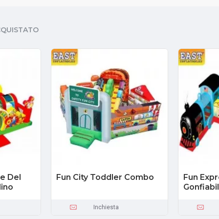
CQUISTATO
le Del
Fun City Toddler Combo
Fun Expr
ino
Gonfiabi
Inchiesta