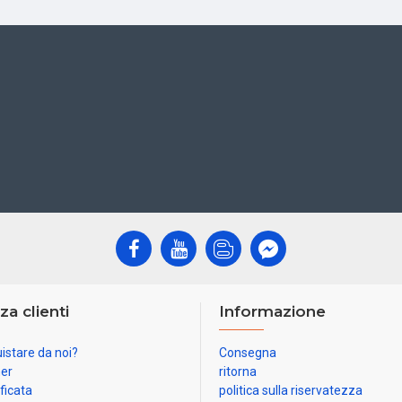
za clienti
Informazione
istare da noi?
Consegna
ner
ritorna
ificata
politica sulla riservatezza