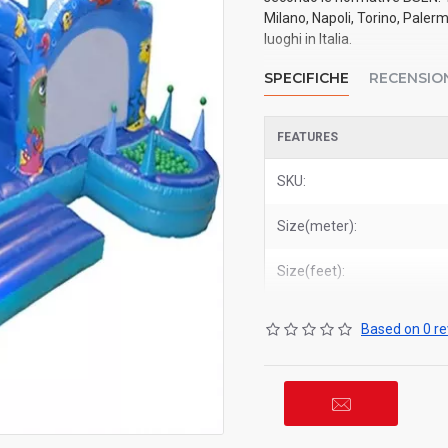
Milano, Napoli, Torino, Paler
luoghi in Italia.
SPECIFICHE
RECENSIO
FEATURES
SKU:
Size(meter):
Size(feet):
Based on 0 re