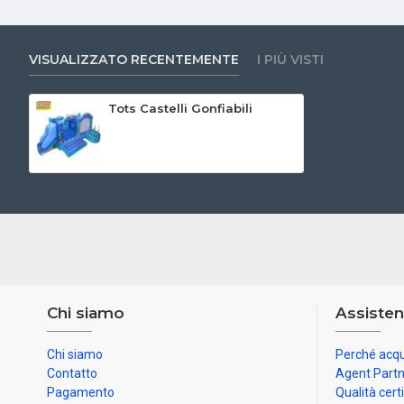
VISUALIZZATO RECENTEMENTE
I PIÙ VISTI
Tots Castelli Gonfiabili
Chi siamo
Assisten
Chi siamo
Perché acqu
Contatto
Agent Part
Pagamento
Qualità cert