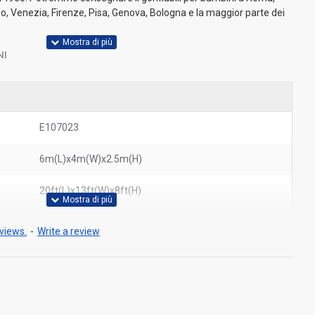
mo, Venezia, Firenze, Pisa, Genova, Bologna e la maggior parte dei
NI
E107023
6m(L)x4m(W)x2.5m(H)
20ft(L)x13ft(W)x8ft(H)
views.
-
Write a review