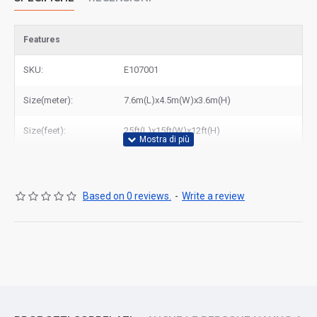
Features
SKU:
E107001
Size(meter):
7.6m(L)x4.5m(W)x3.6m(H)
Size(feet):
25ft(L)x15ft(W)x12ft(H)
Based on 0 reviews.
-
Write a review