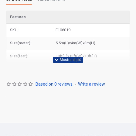
Features
SKU:
E106019
Size(meter):
5.5m(L)x4m(W)x3m(H)
Size(feet):
18ft(L)x13ft(W)x10ft(H)
Based on 0 reviews.
-
Write a review