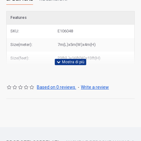
Features
SKU:
E106048
Size(meter):
7m(L)x5m(W)x4m(H)
Size(feet):
23ft(L)x16ft(W)x13ft(H)
Based on 0 reviews.
-
Write a review