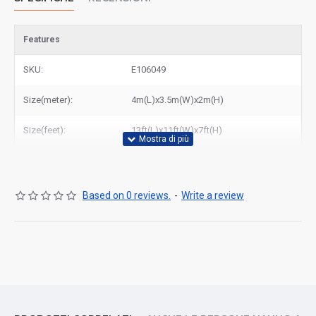
Features
SKU:
E106049
Size(meter):
4m(L)x3.5m(W)x2m(H)
Size(feet):
13ft(L)x11ft(W)x7ft(H)
Based on 0 reviews.
-
Write a review