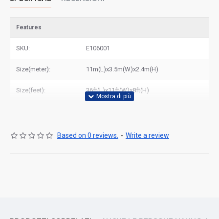
Features
SKU:
E106001
Size(meter):
11m(L)x3.5m(W)x2.4m(H)
Size(feet):
36ft(L)x11ft(W)x8ft(H)
Based on 0 reviews.
-
Write a review