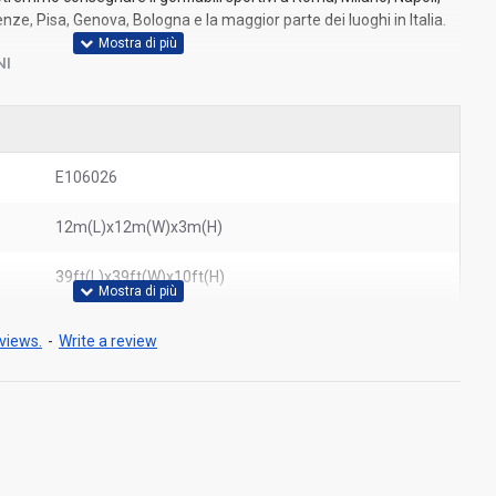
nze, Pisa, Genova, Bologna e la maggior parte dei luoghi in Italia.
NI
E106026
12m(L)x12m(W)x3m(H)
39ft(L)x39ft(W)x10ft(H)
views.
-
Write a review