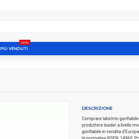
calda
I PIÙ VENDUTI
DESCRIZIONE
Comprare labirinto gonfiabile p
produttore leader a livello mo
gonfiabile in vendita d'Europa.
le normative BSEN: 14960. Pot