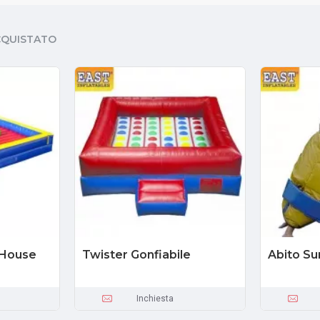
CQUISTATO
 House
Twister Gonfiabile
Abito S
Inchiesta