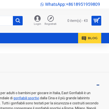
WhatsApp:+8618951959809
0 item(s) - €0
Login
Registrati
BLOG
er adulti o bambini per giocare in Italia, East Gonfiabili è un
ndiale di
gonfiabili sportivi
dalla Cina e il più grande labirinto
 Tutti i gonfiabili sono testati per la sicurezza e costruiti secondo
remmo consegnare il gonfiabili sportivi a Roma, Milano, Napoli,