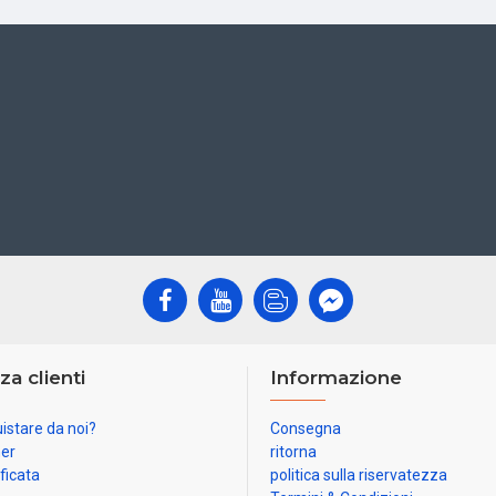
za clienti
Informazione
istare da noi?
Consegna
ner
ritorna
ificata
politica sulla riservatezza