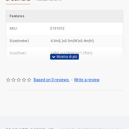
Features
SKU:
E131012
Size(meter):
4.3m(L)x3.3m(W)x3.4m(H)
Size(feet):
14ft(L)x11ft(W)x11.2ft(H)
Based on 0 reviews.
-
Write a review