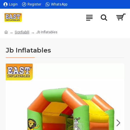
Login
Register
WhatsApp
Gonfiabili
Jb Inflatables
Jb Inflatables