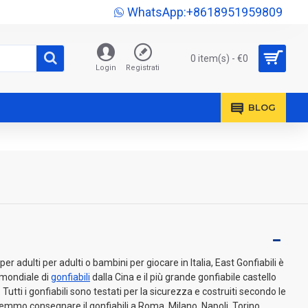
WhatsApp:+8618951959809
0 item(s) - €0
Login
Registrati
BLOG
r adulti per adulti o bambini per giocare in Italia, East Gonfiabili è
o mondiale di
gonfiabili
dalla Cina e il più grande gonfiabile castello
 Tutti i gonfiabili sono testati per la sicurezza e costruiti secondo le
mmo consegnare il gonfiabili a Roma, Milano, Napoli, Torino,