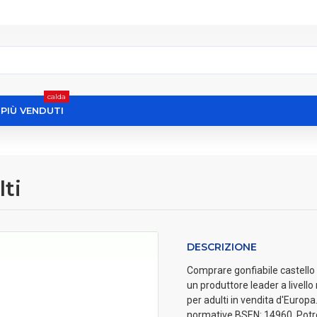
calda
I PIÙ VENDUTI
lti
DESCRIZIONE
Comprare gonfiabile castello pe
un produttore leader a livell
per adulti in vendita d'Europa.
normative BSEN: 14960. Potre