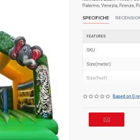
Palermo, Venezia, Firenze, Pis
SPECIFICHE
RECENSIO
FEATURES
SKU:
Size(meter):
Size(feet):
Based on 0 re