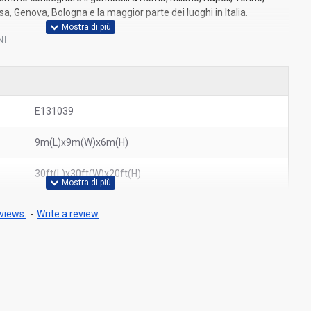
a, Genova, Bologna e la maggior parte dei luoghi in Italia.
NI
E131039
9m(L)x9m(W)x6m(H)
30ft(L)x30ft(W)x20ft(H)
views.
-
Write a review