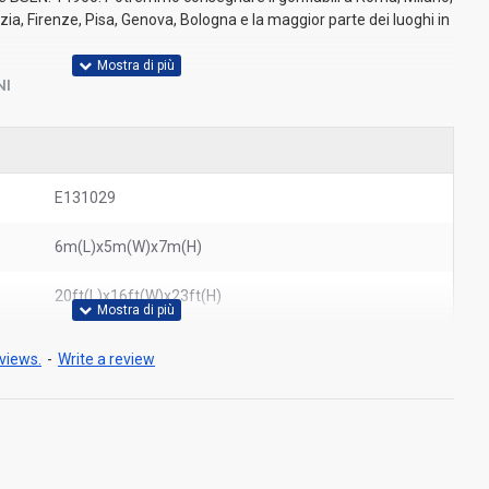
zia, Firenze, Pisa, Genova, Bologna e la maggior parte dei luoghi in
NI
E131029
6m(L)x5m(W)x7m(H)
20ft(L)x16ft(W)x23ft(H)
views.
-
Write a review