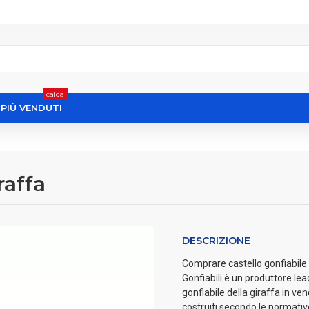
calda
I PIÙ VENDUTI
raffa
DESCRIZIONE
Comprare castello gonfiabile d
Gonfiabili è un produttore lea
gonfiabile della giraffa in ven
costruiti secondo le normati