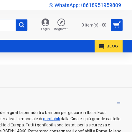
WhatsApp:+8618951959809
0 item(s) - €0
Login
Registrati
BLOG
ella giraffa per adulti o bambini per giocare in Italia, East
der a livello mondiale di
gonfiabili
dalla Cina e il più grande castello
dita d'Europa. Tutti i gonfiabili sono testati per la sicurezza e
ve BSEN: 14960. Potremmo consegnare il gonfiabili a Roma, Milano,