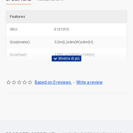
Features
SKU:
E131013
Size(meter):
5.2m(L)x4m(W)x4m(H)
Size(feet):
17ft(L)x13ft(W)x13ft(H)
Based on 0 reviews.
-
Write a review