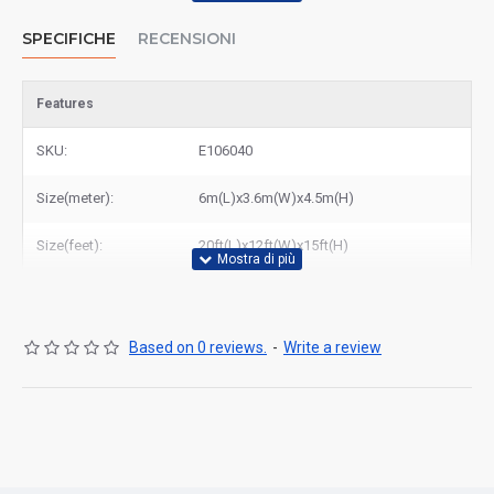
SPECIFICHE
RECENSIONI
Features
SKU:
E106040
Size(meter):
6m(L)x3.6m(W)x4.5m(H)
Size(feet):
20ft(L)x12ft(W)x15ft(H)
Based on 0 reviews.
-
Write a review