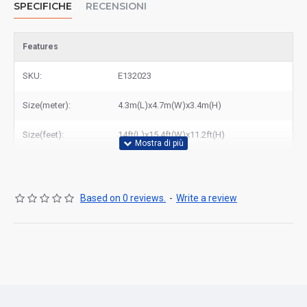
SPECIFICHE
RECENSIONI
Features
SKU:
E132023
Size(meter):
4.3m(L)x4.7m(W)x3.4m(H)
Size(feet):
14ft(L)x15.4ft(W)x11.2ft(H)
Based on 0 reviews.
-
Write a review