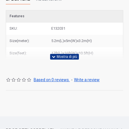
Features
SKU:
E132031
Size(meter):
5.2m(L)x5m(W)x3.2m(H)
Size(feet):
17ft(L)x16ft(W)x10.5ft(H)
Based on 0 reviews.
-
Write a review