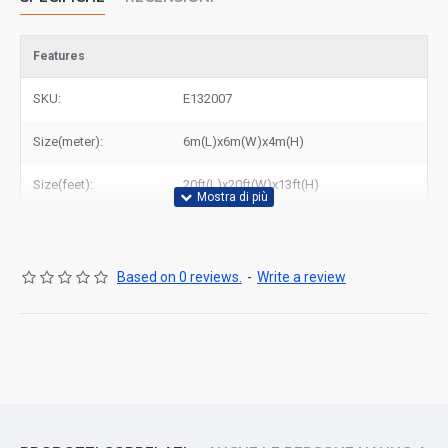
Features
SKU:
E132007
Size(meter):
6m(L)x6m(W)x4m(H)
Size(feet):
20ft(L)x20ft(W)x13ft(H)
Based on 0 reviews.
-
Write a review