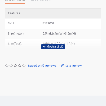
Features
SKU:
E132002
Size(meter):
5.5m(L)x4m(W)x3.5m(H)
Size(feet):
18ft(L)x13ft(W)x11ft(H)
Based on 0 reviews.
-
Write a review