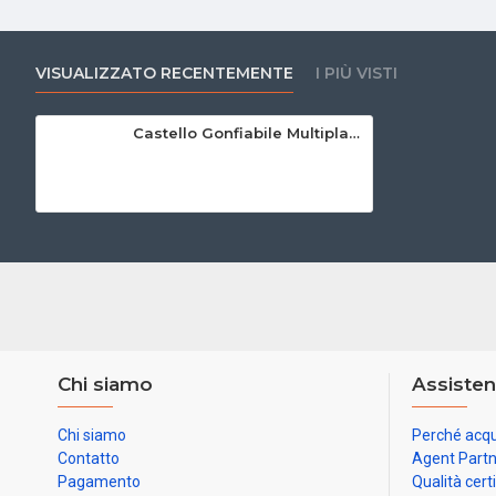
VISUALIZZATO RECENTEMENTE
I PIÙ VISTI
Castello Gonfiabile Multiplayer
Chi siamo
Assisten
Chi siamo
Perché acqu
Contatto
Agent Part
Pagamento
Qualità cert