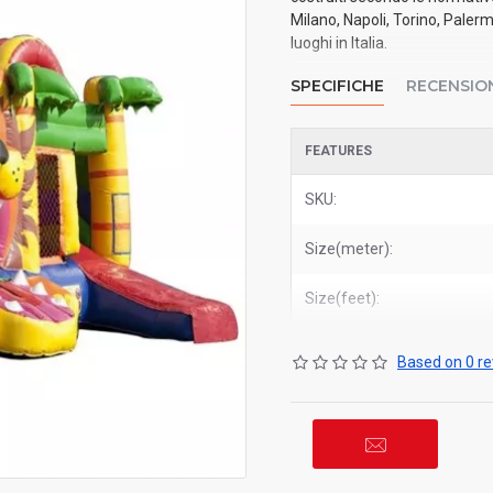
Milano, Napoli, Torino, Paler
luoghi in Italia.
SPECIFICHE
RECENSIO
FEATURES
SKU:
Size(meter):
Size(feet):
Based on 0 re