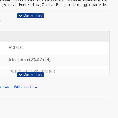
mo, Venezia, Firenze, Pisa, Genova, Bologna e la maggior parte dei
NI
E132032
5.6m(L)x5m(W)x3.2m(H)
18.4ft(L)x16ft(W)x10.5ft(H)
views.
-
Write a review