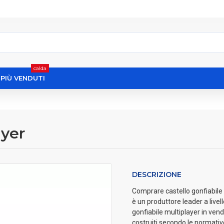
calda
I PIÙ VENDUTI
ayer
DESCRIZIONE
Comprare castello gonfiabile m
è un produttore leader a livel
gonfiabile multiplayer in vendi
costruiti secondo le normati