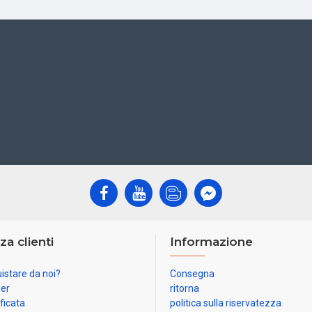
za clienti
Informazione
istare da noi?
Consegna
ner
ritorna
ificata
politica sulla riservatezza