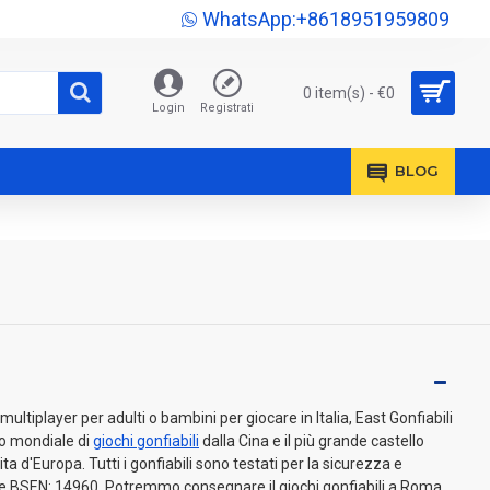
WhatsApp:+8618951959809
0 item(s) - €0
Login
Registrati
BLOG
ultiplayer per adulti o bambini per giocare in Italia, East Gonfiabili
lo mondiale di
giochi gonfiabili
dalla Cina e il più grande castello
ta d'Europa. Tutti i gonfiabili sono testati per la sicurezza e
ve BSEN: 14960. Potremmo consegnare il giochi gonfiabili a Roma,