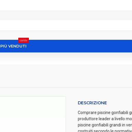
calda
I PIÙ VENDUTI
DESCRIZIONE
Comprare piscine gonfiabili gra
produttore leader a livello mo
piscine gonfiabili grandi in ve
costruiti secondo le normat