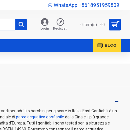
WhatsApp:+8618951959809
0 item(s) - €0
Login
Registrati
BLOG
ndi per adulti o bambini per giocare in Italia, East Gonfiabili è un
ndiale di
parco acquatico gonfiabile
dalla Cina e il più grande
ndita d'Europa. Tutti i gonfiabili sono testati per la sicurezza e
ive BSEN: 14960. Potremmo consegnare il parco acquatico