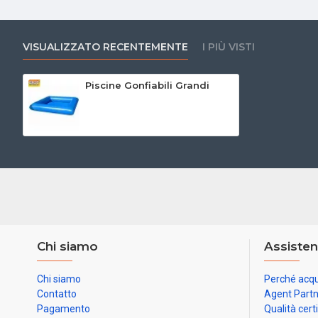
VISUALIZZATO RECENTEMENTE
I PIÙ VISTI
Piscine Gonfiabili Grandi
Chi siamo
Assisten
Chi siamo
Perché acqu
Contatto
Agent Part
Pagamento
Qualità cert