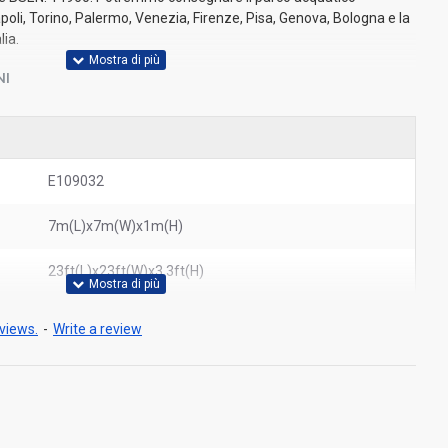
poli, Torino, Palermo, Venezia, Firenze, Pisa, Genova, Bologna e la
lia.
NI
E109032
7m(L)x7m(W)x1m(H)
23ft(L)x23ft(W)x3.3ft(H)
views.
-
Write a review