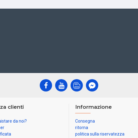
za clienti
Informazione
istare da noi?
Consegna
ner
ritorna
ificata
politica sulla riservatezza