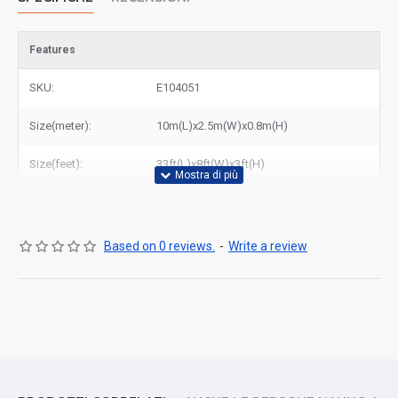
Features
SKU:
E104051
Size(meter):
10m(L)x2.5m(W)x0.8m(H)
Size(feet):
33ft(L)x8ft(W)x3ft(H)
Based on 0 reviews.
-
Write a review