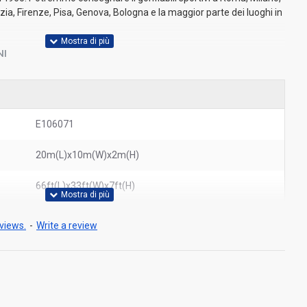
zia, Firenze, Pisa, Genova, Bologna e la maggior parte dei luoghi in
NI
E106071
20m(L)x10m(W)x2m(H)
66ft(L)x33ft(W)x7ft(H)
views.
-
Write a review