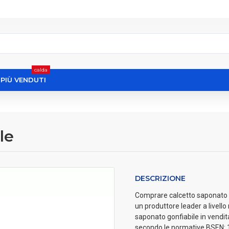
calda
I PIÙ VENDUTI
le
DESCRIZIONE
Comprare calcetto saponato gon
un produttore leader a livell
saponato gonfiabile in vendita 
secondo le normative BSEN: 1