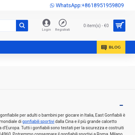
WhatsApp:+8618951959809
0 item(s) - €0
Login
Registrati
BLOG
fiabile per adulti o bambini per giocare in Italia, East Gonfiabili è
o mondiale di
gonfiabili sportivi
dalla Cina e il più grande calcetto
d'Europa. Tutti i gonfiabili sono testati per la sicurezza e costruiti
4960. Potremmo consegnare il gonfiabili sportivi a Roma, Milano,