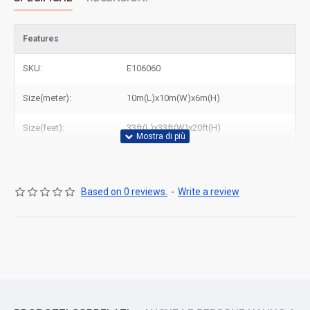
Features
SKU:
E106060
Size(meter):
10m(L)x10m(W)x6m(H)
Size(feet):
33ft(L)x33ft(W)x20ft(H)
Based on 0 reviews.
-
Write a review