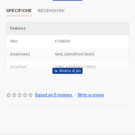
SPECIFICHE
RECENSIONI
Features
SKU:
E106043
Size(meter):
6m(L)x6m(W)x4.5m(H)
Size(feet):
20ft(L)x20ft(W)x15ft(H)
Based on 0 reviews.
-
Write a review