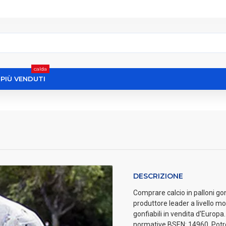
calda
I PIÙ VENDUTI
DESCRIZIONE
Comprare calcio in palloni gonf
produttore leader a livello mo
gonfiabili in vendita d'Europa.
normative BSEN: 14960. Potre