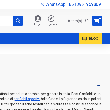
WhatsApp:+8618951959809
0 item(s) - €0
Login
Registrati
BLOG
iabili per adulti o bambini per giocare in Italia, East Gonfiabili è un
ndiale di
gonfiabili sportivi
dalla Cina e il più grande calcio in palloni
 Tutti i gonfiabili sono testati per la sicurezza e costruiti secondo le
mmo consegnare il gonfiabili sportivi a Roma, Milano, Napoli,