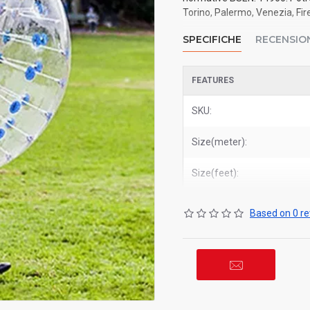
Torino, Palermo, Venezia, Fire
SPECIFICHE
RECENSIO
FEATURES
SKU:
Size(meter):
Size(feet):
Based on 0 re