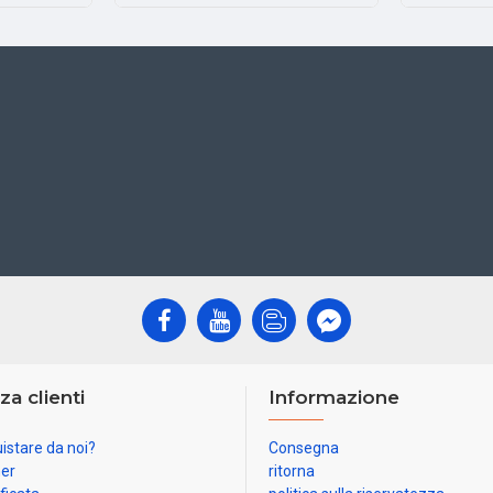
za clienti
Informazione
istare da noi?
Consegna
ner
ritorna