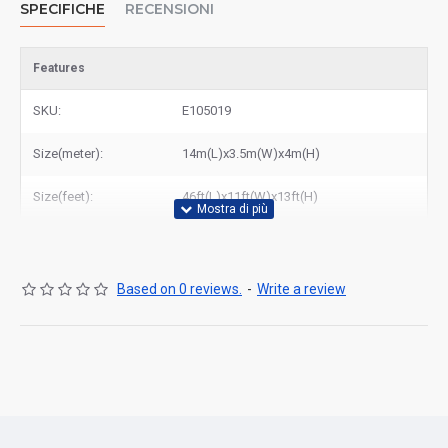
SPECIFICHE
RECENSIONI
Features
SKU:
E105019
Size(meter):
14m(L)x3.5m(W)x4m(H)
Size(feet):
46ft(L)x11ft(W)x13ft(H)
Based on 0 reviews.
-
Write a review