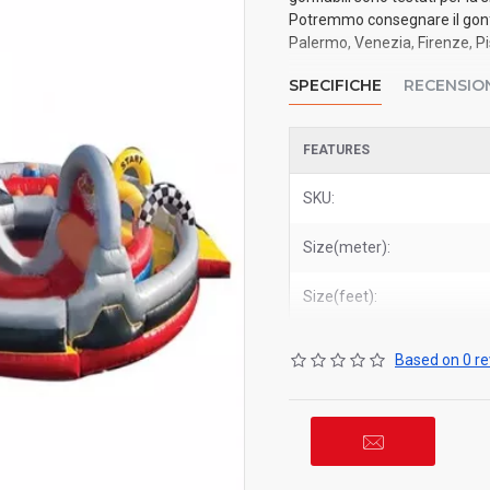
Potremmo consegnare il gonfia
Palermo, Venezia, Firenze, Pis
SPECIFICHE
RECENSIO
FEATURES
SKU:
Size(meter):
Size(feet):
Based on 0 re