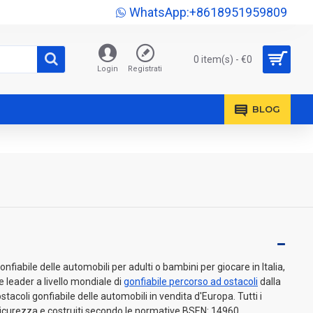
WhatsApp:+8618951959809
0 item(s) - €0
Login
Registrati
BLOG
fiabile delle automobili per adulti o bambini per giocare in Italia,
e leader a livello mondiale di
gonfiabile percorso ad ostacoli
dalla
stacoli gonfiabile delle automobili in vendita d'Europa. Tutti i
a sicurezza e costruiti secondo le normative BSEN: 14960.