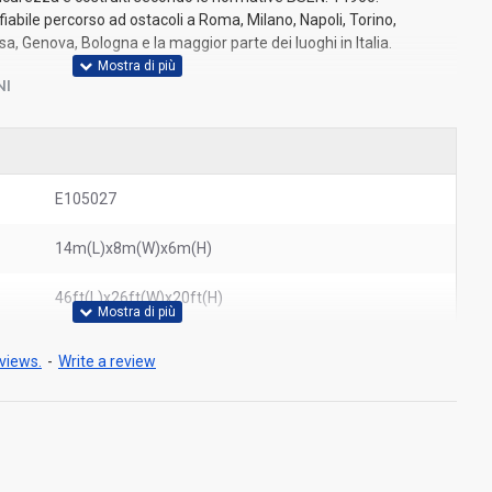
bile percorso ad ostacoli a Roma, Milano, Napoli, Torino,
a, Genova, Bologna e la maggior parte dei luoghi in Italia.
NI
E105027
14m(L)x8m(W)x6m(H)
46ft(L)x26ft(W)x20ft(H)
views.
-
Write a review