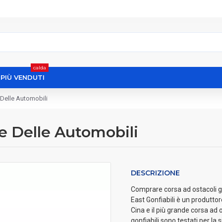
calda
I PIÙ VENDUTI
 Delle Automobili
le Delle Automobili
DESCRIZIONE
Comprare corsa ad ostacoli gon
East Gonfiabili è un produttor
Cina e il più grande corsa ad o
gonfiabili sono testati per l