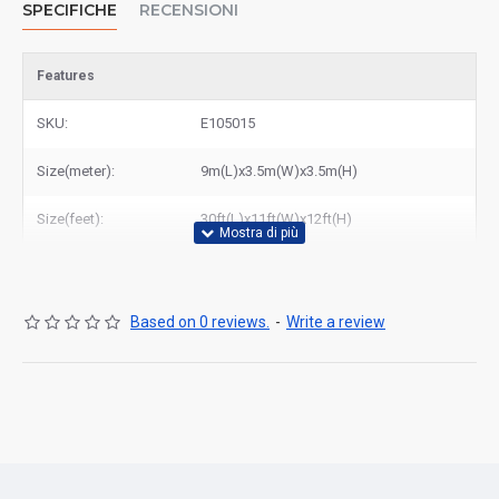
SPECIFICHE
RECENSIONI
Features
SKU:
E105015
Size(meter):
9m(L)x3.5m(W)x3.5m(H)
Size(feet):
30ft(L)x11ft(W)x12ft(H)
Based on 0 reviews.
-
Write a review