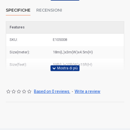
SPECIFICHE
RECENSIONI
Features
SKU:
E105008
Size(meter):
18m(L)x3m(W)x4.5m(H)
Size(feet):
59ft(L)x10ft(W)x15ft(H)
Based on 0 reviews.
-
Write a review