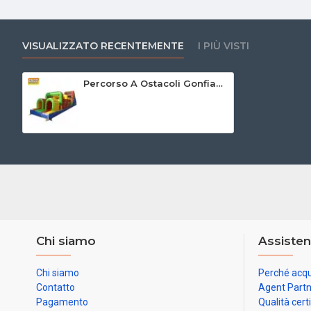
VISUALIZZATO RECENTEMENTE
I PIÙ VISTI
Percorso A Ostacoli Gonfiabile Commerciale
Chi siamo
Assisten
Chi siamo
Perché acqu
Contatto
Agent Part
Pagamento
Qualità cert