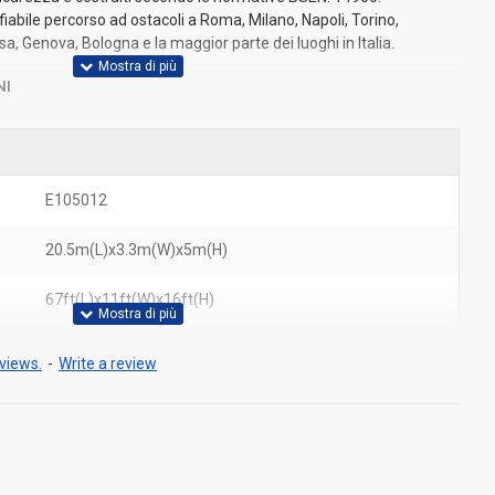
bile percorso ad ostacoli a Roma, Milano, Napoli, Torino,
a, Genova, Bologna e la maggior parte dei luoghi in Italia.
NI
E105012
20.5m(L)x3.3m(W)x5m(H)
67ft(L)x11ft(W)x16ft(H)
views.
-
Write a review