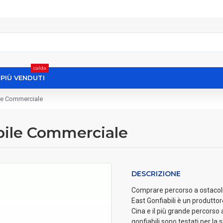
calda
I PIÙ VENDUTI
ile Commerciale
abile Commerciale
DESCRIZIONE
Comprare percorso a ostacoli 
East Gonfiabili è un produttor
Cina e il più grande percorso 
gonfiabili sono testati per l