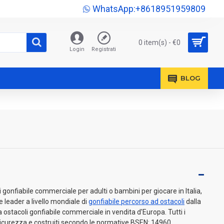
WhatsApp:+8618951959809
0 item(s) - €0
Login
Registrati
BLOG
gonfiabile commerciale per adulti o bambini per giocare in Italia,
e leader a livello mondiale di
gonfiabile percorso ad ostacoli
dalla
a ostacoli gonfiabile commerciale in vendita d'Europa. Tutti i
a sicurezza e costruiti secondo le normative BSEN: 14960.