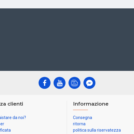
za clienti
Informazione
istare da noi?
Consegna
ner
ritorna
ificata
politica sulla riservatezza