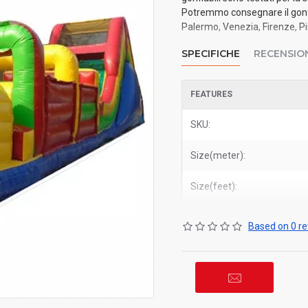
Potremmo consegnare il gonfia
Palermo, Venezia, Firenze, Pis
SPECIFICHE
RECENSIO
FEATURES
SKU:
Size(meter):
Size(feet):
Based on 0 re