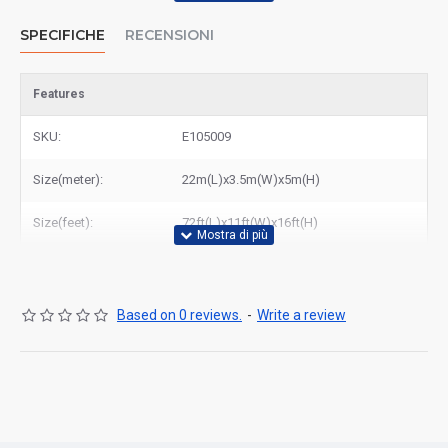
SPECIFICHE
RECENSIONI
Features
SKU:
E105009
Size(meter):
22m(L)x3.5m(W)x5m(H)
Size(feet):
72ft(L)x11ft(W)x16ft(H)
Based on 0 reviews.
-
Write a review