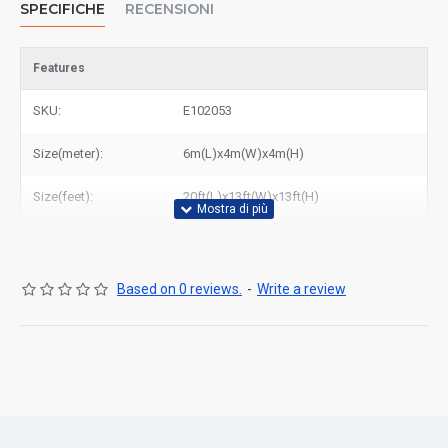
SPECIFICHE
RECENSIONI
Features
SKU:
E102053
Size(meter):
6m(L)x4m(W)x4m(H)
Size(feet):
20ft(L)x13ft(W)x13ft(H)
Based on 0 reviews.
-
Write a review