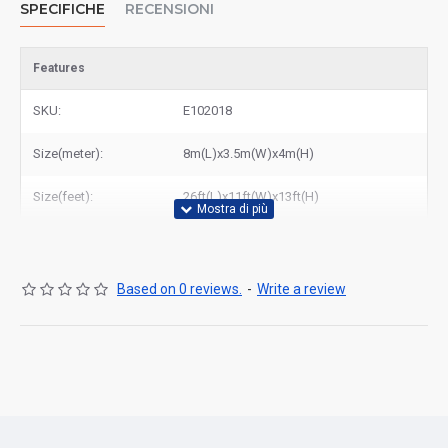
SPECIFICHE
RECENSIONI
Features
SKU:
E102018
Size(meter):
8m(L)x3.5m(W)x4m(H)
Size(feet):
26ft(L)x11ft(W)x13ft(H)
Based on 0 reviews.
-
Write a review