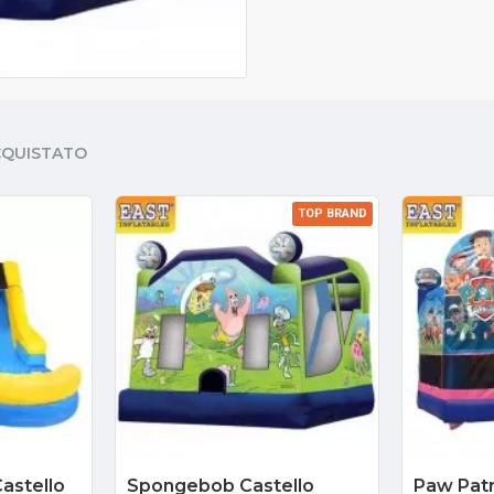
CQUISTATO
TOP BRAND
astello
Spongebob Castello
Paw Patr