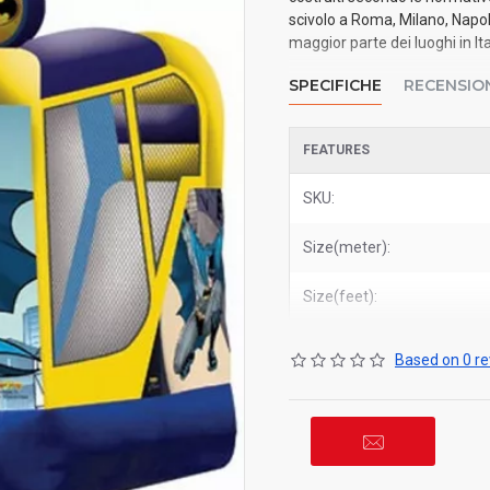
scivolo a Roma, Milano, Napol
maggior parte dei luoghi in Ita
SPECIFICHE
RECENSIO
FEATURES
SKU:
Size(meter):
Size(feet):
Based on 0 re