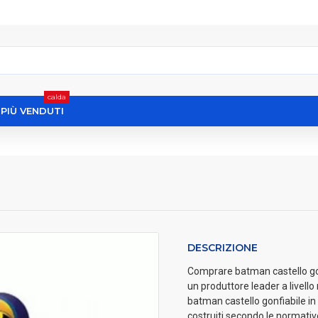
calda
I PIÙ VENDUTI
DESCRIZIONE
Comprare batman castello gonfi
un produttore leader a livell
batman castello gonfiabile in 
costruiti secondo le normati