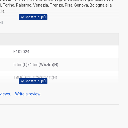
i, Torino, Palermo, Venezia, Firenze, Pisa, Genova, Bologna e la
lia.
NI
E102024
5.5m(L)x4.5m(W)x4m(H)
18ft(L)x15ft(W)x14ft(H)
views.
-
Write a review