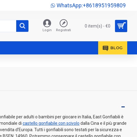
WhatsApp:+8618951959809
0 item(s) - €0
Login
Registrati
BLOG
abile per adulti o bambini per giocare in Italia, East Gonfiabili è
o mondiale di
castello gonfiabile con scivolo
dalla Cina e il più grande
vendita d'Europa. Tutti i gonfiabili sono testati per la sicurezza e
ve BSEN: 14960. Potremmo consegnare il castello gonfiabile con